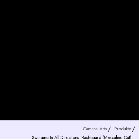
CamarellArts
Produkte
Swinging In All Directions: Rashguard (masculine Cut)