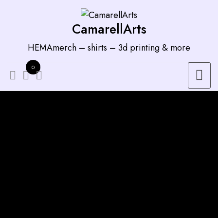
Zum
Inhalt
CamarellArts
springen
HEMAmerch – shirts – 3d printing & more
0