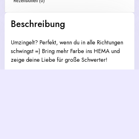
Rezensionen (0)
Beschreibung
Umzingelt? Perfekt, wenn du in alle Richtungen
schwingst =) Bring mehr Farbe ins HEMA und
zeige deine Liebe für große Schwerter!
Lass dir durch Sonnenbrand, Wind, Sand oder
dem Wetter den Tag ruinieren! Dieser
geschmeidige und vielseitige langärmelige Rash-
Guard schützt dich, während du Spaß beim
sporteln hast. Er ist eng anliegend mit flachen,
ergonomischen Nähten und etwas länger ein
normales T-Shirt für zusätzlichen Komfort und
Schutz.