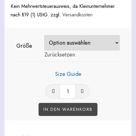
Kein Mehrwertsteuerausweis, da Kleinunternehmer
nach §19 (1) UStG.
zzgl.
Versandkosten
Größe
Zurücksetzen
Size Guide
Swinging
in
all
IN DEN WARENKORB
Directions:
Rashguard
(masculine