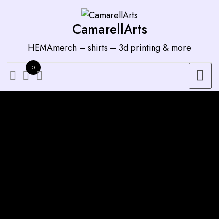
Zum
Inhalt
CamarellArts
springen
HEMAmerch – shirts – 3d printing & more
0