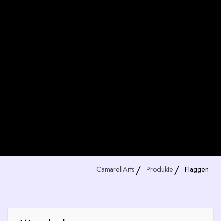
CamarellArts
Produkte
Flaggen