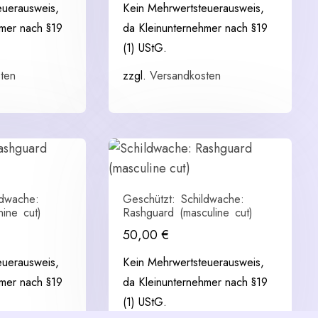
euerausweis,
Kein Mehrwertsteuerausweis,
hmer nach §19
da Kleinunternehmer nach §19
(1) UStG.
ten
zzgl.
Versandkosten
ldwache:
Geschützt: Schildwache:
ine cut)
Rashguard (masculine cut)
50,00
€
euerausweis,
Kein Mehrwertsteuerausweis,
hmer nach §19
da Kleinunternehmer nach §19
(1) UStG.