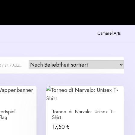
CamarellArts
2
24
ALLE:
rtspiel:
Torneo di Narvalo: Unisex T-
lag
Shirt
17,50
€