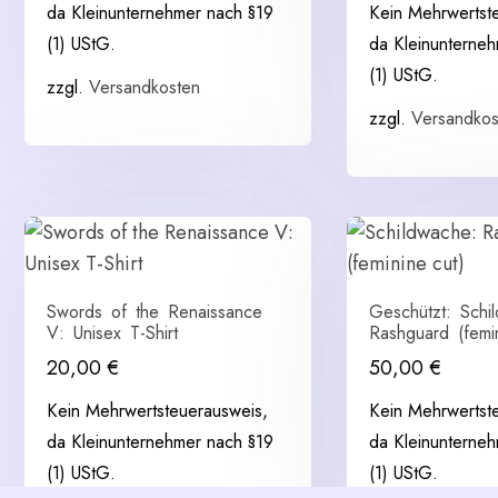
da Kleinunternehmer nach §19
Kein Mehrwertst
(1) UStG.
da Kleinunterne
(1) UStG.
zzgl.
Versandkosten
zzgl.
Versandkos
Swords of the Renaissance
Geschützt: Schi
V: Unisex T-Shirt
Rashguard (femin
20,00
€
50,00
€
Kein Mehrwertsteuerausweis,
Kein Mehrwertst
da Kleinunternehmer nach §19
da Kleinunterne
(1) UStG.
(1) UStG.