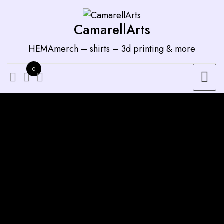
Zum
Inhalt
CamarellArts
springen
HEMAmerch – shirts – 3d printing & more
0